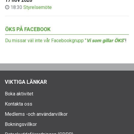
17 nov 2026
18:30
Styrelsemöte
ÖKS PÅ FACEBOOK
Du missar väl inte vår Facebookgrupp "
Vi som gillar ÖKS
"
!
VIKTIGA LÄNKAR
Boka aktivitet
Kontakta oss
Medlems -och användarvillkor
Bokningsvillkor