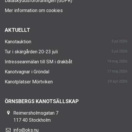
Dataskyddsförordningen (GDPR)
Mer information om cookies
AKTUELLT
Kanotauktion
5 jul 2026
Tur i skärgården 20-23 juli
3 jul 2026
Intresseanmälan till SM i drakbåt
19 maj 2026
Kanotvagnar i Gröndal
17 maj 2026
Kanotplatser Mörtviken
29 apr 2026
ÖRNSBERGS KANOTSÄLLSKAP
Reimersholmsgatan 7
117 40 Stockholm
info@oks.nu