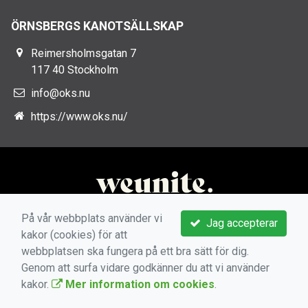
ÖRNSBERGS KANOTSÄLLSKAP
Reimersholmsgatan 7
117 40 Stockholm
info@oks.nu
https://www.oks.nu/
På vår webbplats använder vi
Jag accepterar
kakor (cookies) för att
webbplatsen ska fungera på ett bra sätt för dig.
Genom att surfa vidare godkänner du att vi använder
kakor.
Mer information om cookies
.