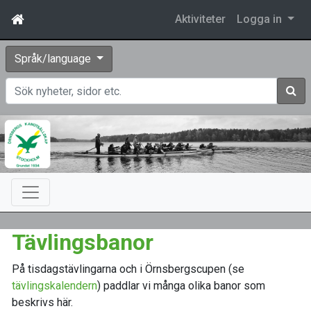
Aktiviteter
Logga in
Språk/language
Sök
Tävlingsbanor
På tisdagstävlingarna och i Örnsbergscupen (se
tävlingskalendern
) paddlar vi många olika banor som
beskrivs här.