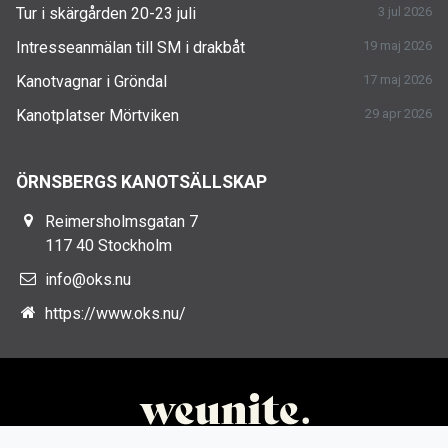
Tur i skärgården 20-23 juli
3 jul 2026
Intresseanmälan till SM i drakbåt
19 maj 2026
Kanotvagnar i Gröndal
17 maj 2026
Kanotplatser Mörtviken
29 apr 2026
ÖRNSBERGS KANOTSÄLLSKAP
Reimersholmsgatan 7
117 40 Stockholm
info@oks.nu
https://www.oks.nu/