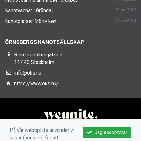
Kanotvagnar i Gröndal
17 maj 2026
Kanotplatser Mörtviken
29 apr 2026
ÖRNSBERGS KANOTSÄLLSKAP
Reimersholmsgatan 7
117 40 Stockholm
info@oks.nu
https://www.oks.nu/
På vår webbplats använder vi
Jag accepterar
kakor (cookies) för att