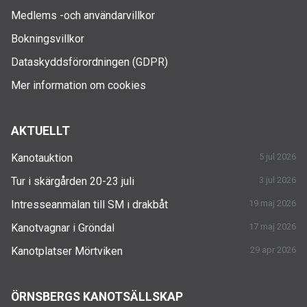
Medlems -och användarvillkor
Bokningsvillkor
Dataskyddsförordningen (GDPR)
Mer information om cookies
AKTUELLT
Kanotauktion
5 jul 2026
Tur i skärgården 20-23 juli
3 jul 2026
Intresseanmälan till SM i drakbåt
19 maj 2026
Kanotvagnar i Gröndal
17 maj 2026
Kanotplatser Mörtviken
29 apr 2026
ÖRNSBERGS KANOTSÄLLSKAP