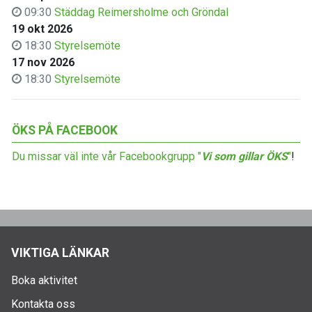
09:30
Städdag Reimersholme och Gröndal
19 okt 2026
18:30
Styrelsemöte
17 nov 2026
18:30
Styrelsemöte
ÖKS PÅ FACEBOOK
Du missar väl inte vår Facebookgrupp "
Vi som gillar ÖKS
"
!
VIKTIGA LÄNKAR
Boka aktivitet
Kontakta oss