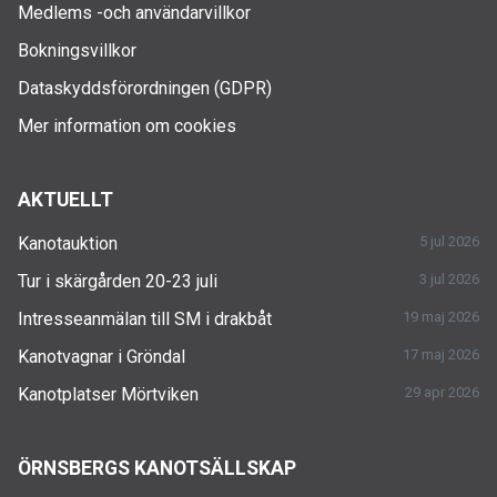
Medlems -och användarvillkor
Bokningsvillkor
Dataskyddsförordningen (GDPR)
Mer information om cookies
AKTUELLT
Kanotauktion
5 jul 2026
Tur i skärgården 20-23 juli
3 jul 2026
Intresseanmälan till SM i drakbåt
19 maj 2026
Kanotvagnar i Gröndal
17 maj 2026
Kanotplatser Mörtviken
29 apr 2026
ÖRNSBERGS KANOTSÄLLSKAP