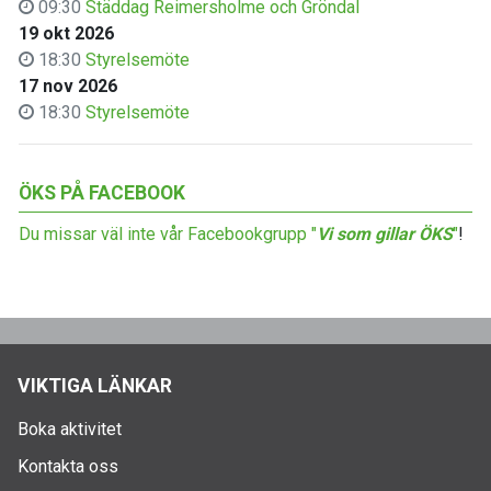
09:30
Städdag Reimersholme och Gröndal
19 okt 2026
18:30
Styrelsemöte
17 nov 2026
18:30
Styrelsemöte
ÖKS PÅ FACEBOOK
Du missar väl inte vår Facebookgrupp "
Vi som gillar ÖKS
"
!
VIKTIGA LÄNKAR
Boka aktivitet
Kontakta oss