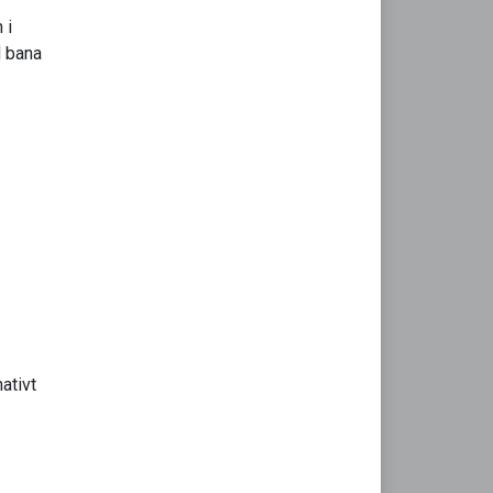
 i
d bana
ativt