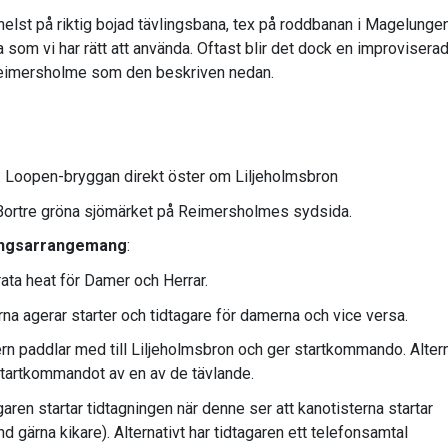
helst på riktig bojad tävlingsbana, tex på roddbanan i Magelungen
a som vi har rätt att använda. Oftast blir det dock en improvisera
eimersholme som den beskriven nedan.
: Loopen-bryggan direkt öster om Liljeholmsbron
 Bortre gröna sjömärket på Reimersholmes sydsida.
ingsarrangemang
:
ata heat för Damer och Herrar.
rna agerar starter och tidtagare för damerna och vice versa.
ern paddlar med till Liljeholmsbron och ger startkommando. Altern
tartkommandot av en av de tävlande.
garen startar tidtagningen när denne ser att kanotisterna startar
d gärna kikare). Alternativt har tidtagaren ett telefonsamtal