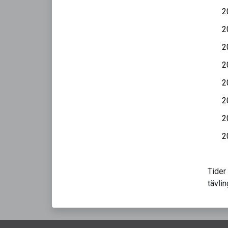
2
2
2
2
2
2
2
2
Tider
tävli