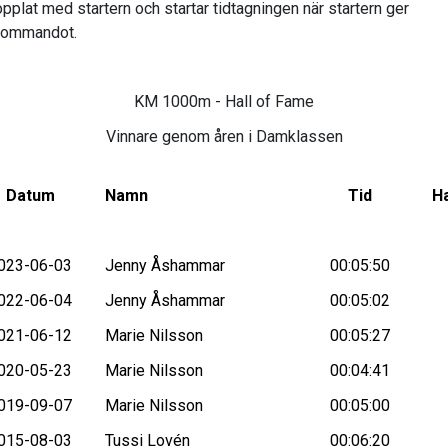
pplat med startern och startar tidtagningen när startern ger
kommandot.
KM 1000m - Hall of Fame
Vinnare genom åren i Damklassen
Datum
Namn
Tid
Ha
023-06-03
Jenny Åshammar
00:05:50
022-06-04
Jenny Åshammar
00:05:02
021-06-12
Marie Nilsson
00:05:27
020-05-23
Marie Nilsson
00:04:41
019-09-07
Marie Nilsson
00:05:00
015-08-03
Tussi Lovén
00:06:20