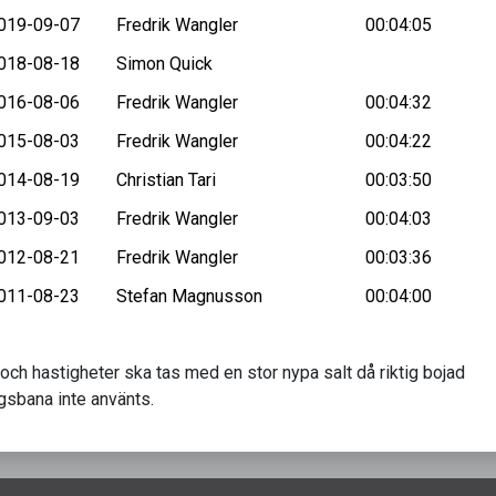
019-09-07
Fredrik Wangler
00:04:05
018-08-18
Simon Quick
016-08-06
Fredrik Wangler
00:04:32
015-08-03
Fredrik Wangler
00:04:22
014-08-19
Christian Tari
00:03:50
013-09-03
Fredrik Wangler
00:04:03
012-08-21
Fredrik Wangler
00:03:36
011-08-23
Stefan Magnusson
00:04:00
 och hastigheter ska tas med en stor nypa salt då riktig bojad
ngsbana inte använts.