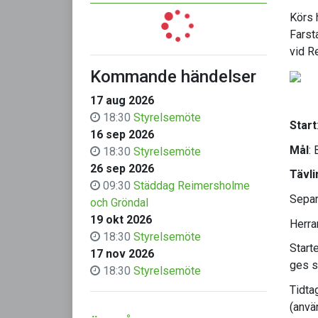
Körs 
Farst
vid R
Kommande händelser
17 aug 2026
18:30
Styrelsemöte
Start
16 sep 2026
Mål
:
18:30
Styrelsemöte
26 sep 2026
Tävl
09:30
Städdag Reimersholme
Separ
och Gröndal
19 okt 2026
Herra
18:30
Styrelsemöte
Start
17 nov 2026
ges s
18:30
Styrelsemöte
Tidta
(använ