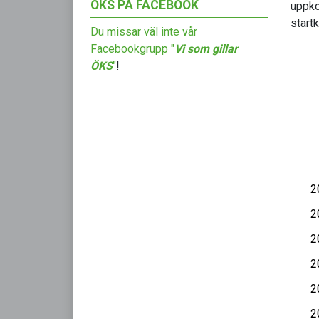
ÖKS PÅ FACEBOOK
uppko
start
Du missar väl inte vår
Facebookgrupp "
Vi som gillar
ÖKS
"
!
2
2
2
2
2
2