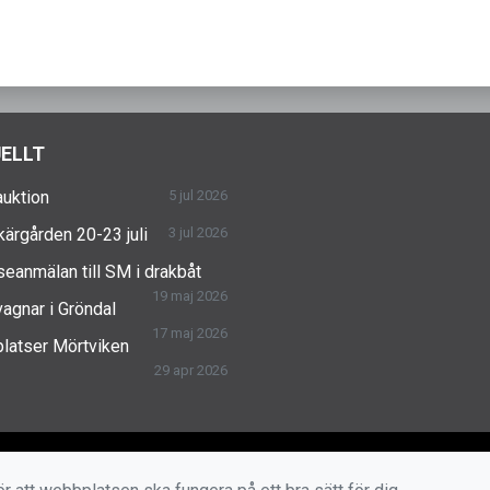
ELLT
uktion
5 jul 2026
skärgården 20-23 juli
3 jul 2026
seanmälan till SM i drakbåt
19 maj 2026
agnar i Gröndal
17 maj 2026
latser Mörtviken
29 apr 2026