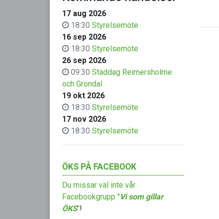
17 aug 2026
18:30
Styrelsemöte
16 sep 2026
18:30
Styrelsemöte
26 sep 2026
09:30
Städdag Reimersholme
och Gröndal
19 okt 2026
18:30
Styrelsemöte
17 nov 2026
18:30
Styrelsemöte
ÖKS PÅ FACEBOOK
Du missar väl inte vår
Facebookgrupp "
Vi som gillar
ÖKS
"
!