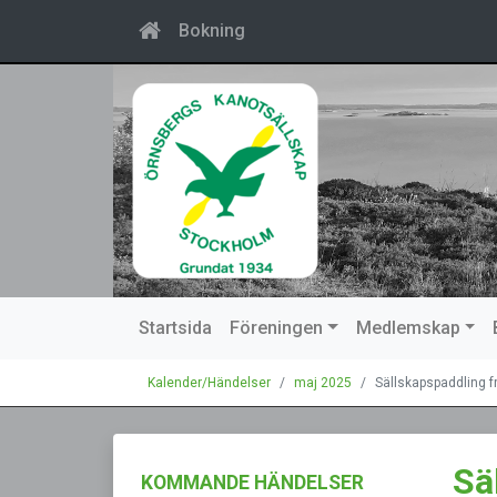
Bokning
Startsida
Föreningen
Medlemskap
Kalender/Händelser
maj 2025
Sällskapspaddling 
Sä
KOMMANDE HÄNDELSER