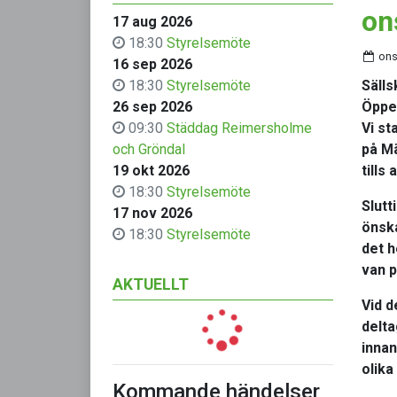
on
17 aug 2026
18:30
Styrelsemöte
ons
16 sep 2026
18:30
Styrelsemöte
Sälls
26 sep 2026
Öppe
09:30
Städdag Reimersholme
Vi st
och Gröndal
på Mä
19 okt 2026
tills 
18:30
Styrelsemöte
Slutt
17 nov 2026
önska
18:30
Styrelsemöte
det h
van p
AKTUELLT
Vid d
delta
innan
olika
Kommande händelser