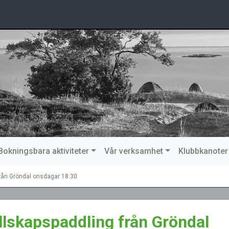
Bokningsbara aktiviteter
Vår verksamhet
Klubbkanoter
från Gröndal onsdagar 18.30
llskapspaddling från Gröndal