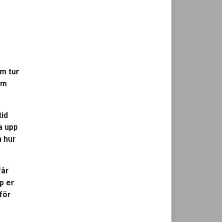
m tur
am
tid
a upp
 hur
får
p er
för