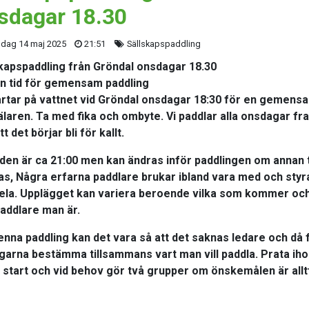
sdagar 18.30
dag 14 maj 2025
21:51
Sällskapspaddling
kapspaddling från Gröndal onsdagar 18.30
n tid för gemensam paddling
artar på vattnet vid Gröndal onsdagar 18:30 för en gemensa
laren. Ta med fika och ombyte. Vi paddlar alla onsdagar fr
att det börjar bli för kallt.
iden är ca 21:00 men kan ändras inför paddlingen om annan 
s, Några erfarna paddlare brukar ibland vara med och styr
ela. Upplägget kan variera beroende vilka som kommer och
addlare man är.
enna paddling kan det vara så att det saknas ledare och då 
garna bestämma tillsammans vart man vill paddla. Prata iho
 start och vid behov gör två grupper om önskemålen är allt