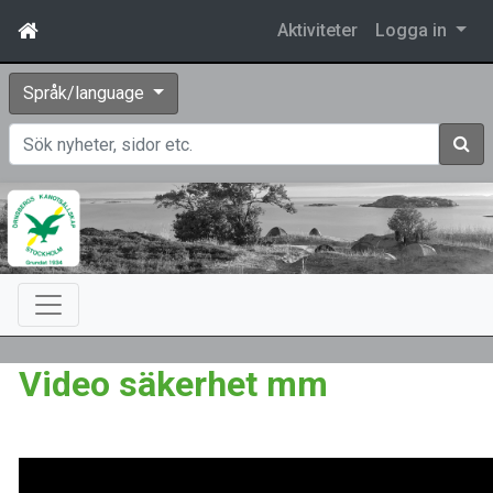
Aktiviteter
Logga in
Språk/language
Sök
Video säkerhet mm