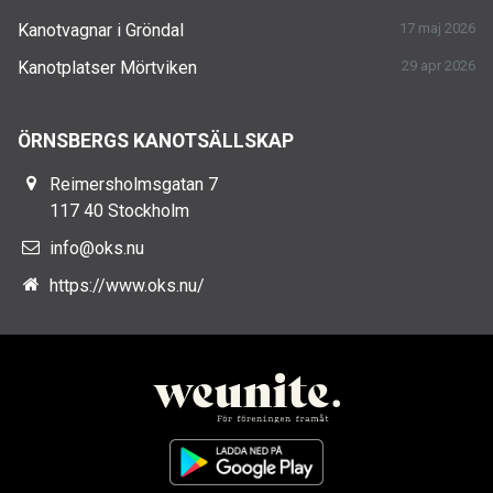
Kanotvagnar i Gröndal
17 maj 2026
Kanotplatser Mörtviken
29 apr 2026
ÖRNSBERGS KANOTSÄLLSKAP
Reimersholmsgatan 7
117 40 Stockholm
info@oks.nu
https://www.oks.nu/