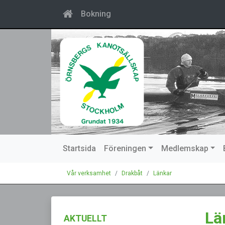
Bokning
Startsida
Föreningen
Medlemskap
Vår verksamhet
Drakbåt
Länkar
Lä
AKTUELLT