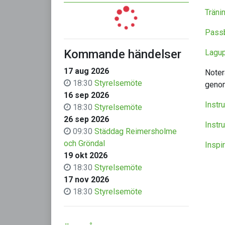
Träni
Pass
Kommande händelser
Lagup
17 aug 2026
Noter
18:30
Styrelsemöte
genom
16 sep 2026
Instru
18:30
Styrelsemöte
26 sep 2026
Instru
09:30
Städdag Reimersholme
och Gröndal
Inspi
19 okt 2026
18:30
Styrelsemöte
17 nov 2026
18:30
Styrelsemöte