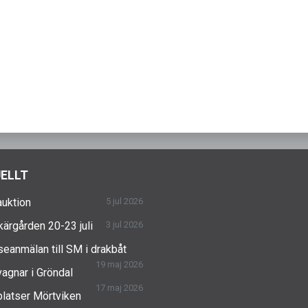
ELLT
uktion
5 jul 2026
skärgården 20-23 juli
3 jul 2026
seanmälan till SM i drakbåt
19 maj 2026
agnar i Gröndal
17 maj 2026
latser Mörtviken