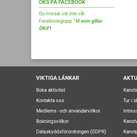
ÖKS PÅ FACEBOOK
Du missar väl inte vår
Facebookgrupp "
Vi som gillar
ÖKS
"
!
VIKTIGA LÄNKAR
AKTU
Boka aktivitet
Kanota
Kontakta oss
Tur i 
Medlems -och användarvillkor
Intres
Bokningsvillkor
Kanotv
Dataskyddsförordningen (GDPR)
Kanotp