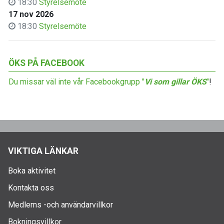
18:30
Styrelsemöte
17 nov 2026
18:30
Styrelsemöte
ÖKS PÅ FACEBOOK
Du missar väl inte vår Facebookgrupp "
Vi som gillar ÖKS
"
!
VIKTIGA LÄNKAR
Boka aktivitet
Kontakta oss
Medlems -och användarvillkor
Bokningsvillkor