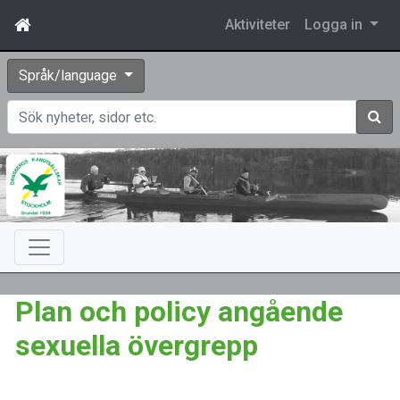
Aktiviteter
Logga in
Språk/language
Sök
Plan och policy angående
sexuella övergrepp