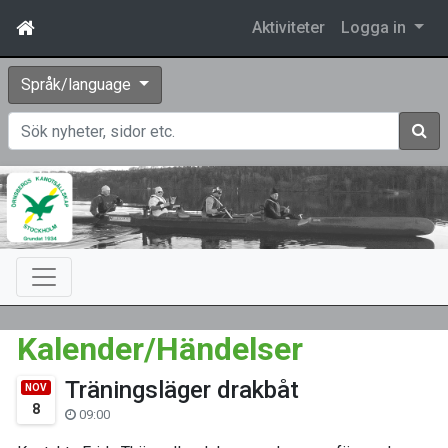
Aktiviteter
Logga in
Språk/language
Sök
Kalender/Händelser
Träningsläger drakbåt
NOV
8
09:00