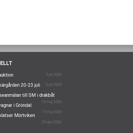
ELLT
uktion
5 jul 2026
skärgården 20-23 juli
3 jul 2026
seanmälan till SM i drakbåt
19 maj 2026
agnar i Gröndal
17 maj 2026
latser Mörtviken
29 apr 2026