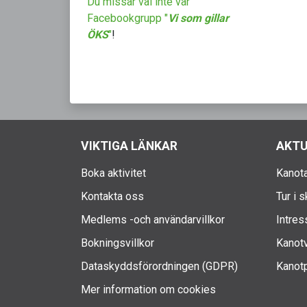
Du missar väl inte vår
Facebookgrupp "
Vi som gillar
ÖKS
"
!
VIKTIGA LÄNKAR
AKTU
Boka aktivitet
Kanota
Kontakta oss
Tur i 
Medlems -och användarvillkor
Intres
Bokningsvillkor
Kanotv
Dataskyddsförordningen (GDPR)
Kanotp
Mer information om cookies