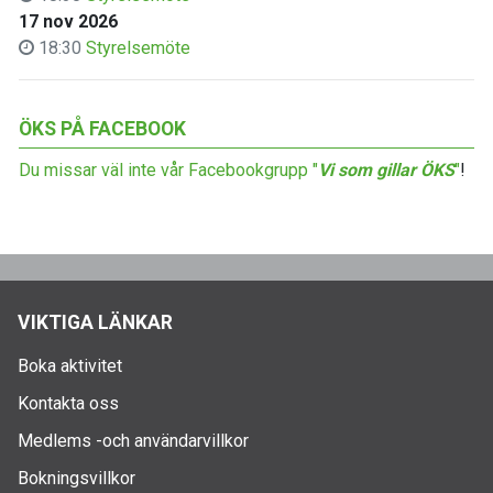
17 nov 2026
18:30
Styrelsemöte
ÖKS PÅ FACEBOOK
Du missar väl inte vår Facebookgrupp "
Vi som gillar ÖKS
"
!
VIKTIGA LÄNKAR
Boka aktivitet
Kontakta oss
Medlems -och användarvillkor
Bokningsvillkor