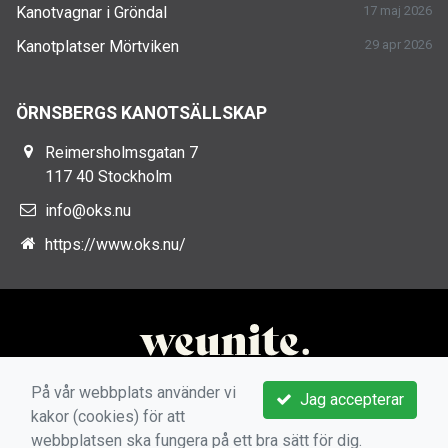
Kanotvagnar i Gröndal
17 maj 2026
Kanotplatser Mörtviken
29 apr 2026
ÖRNSBERGS KANOTSÄLLSKAP
Reimersholmsgatan 7
117 40 Stockholm
info@oks.nu
https://www.oks.nu/
På vår webbplats använder vi
Jag accepterar
kakor (cookies) för att
webbplatsen ska fungera på ett bra sätt för dig.