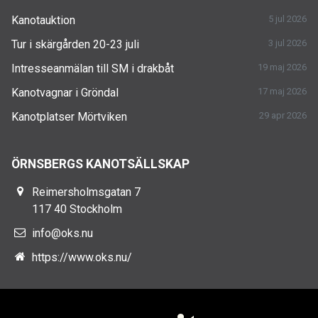
Kanotauktion
5 jul 2026
Tur i skärgården 20-23 juli
3 jul 2026
Intresseanmälan till SM i drakbåt
19 maj 2026
Kanotvagnar i Gröndal
17 maj 2026
Kanotplatser Mörtviken
29 apr 2026
ÖRNSBERGS KANOTSÄLLSKAP
Reimersholmsgatan 7
117 40 Stockholm
info@oks.nu
https://www.oks.nu/