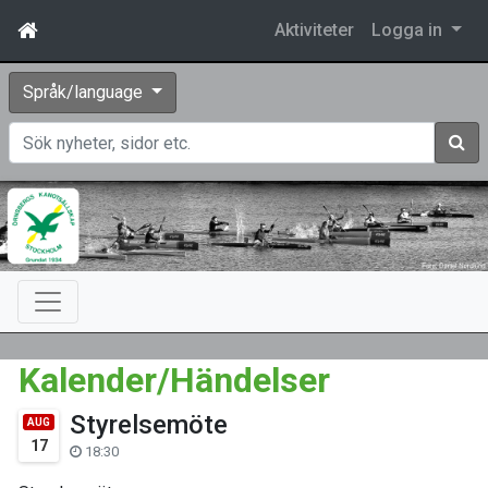
Aktiviteter
Logga in
Språk/language
Sök
Kalender/Händelser
Styrelsemöte
AUG
17
18:30