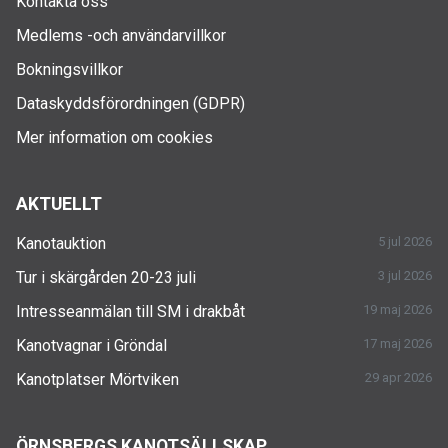
Kontakta oss
Medlems -och användarvillkor
Bokningsvillkor
Dataskyddsförordningen (GDPR)
Mer information om cookies
AKTUELLT
Kanotauktion
5 jul 2026
Tur i skärgården 20-23 juli
3 jul 2026
Intresseanmälan till SM i drakbåt
19 maj 2026
Kanotvagnar i Gröndal
17 maj 2026
Kanotplatser Mörtviken
29 apr 2026
ÖRNSBERGS KANOTSÄLLSKAP