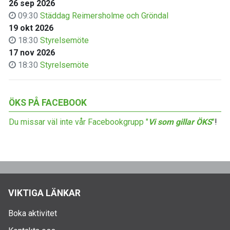
26 sep 2026
09:30
Städdag Reimersholme och Gröndal
19 okt 2026
18:30
Styrelsemöte
17 nov 2026
18:30
Styrelsemöte
ÖKS PÅ FACEBOOK
Du missar väl inte vår Facebookgrupp "
Vi som gillar ÖKS
"
!
VIKTIGA LÄNKAR
Boka aktivitet