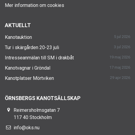
Mer information om cookies
AKTUELLT
Kanotauktion
5 jul 2026
Tur i skärgården 20-23 juli
3 jul 2026
Intresseanmälan till SM i drakbåt
19 maj 2026
Kanotvagnar i Gröndal
17 maj 2026
Kanotplatser Mörtviken
29 apr 2026
ÖRNSBERGS KANOTSÄLLSKAP
Reimersholmsgatan 7
117 40 Stockholm
info@oks.nu