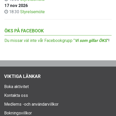
17 nov 2026
18:30
Styrelsemöte
ÖKS PÅ FACEBOOK
Du missar väl inte vår Facebookgrupp "
Vi som gillar ÖKS
"
!
VIKTIGA LÄNKAR
Boka aktivitet
Kontakta oss
Medlems -och användarvillkor
Bokningsvillkor