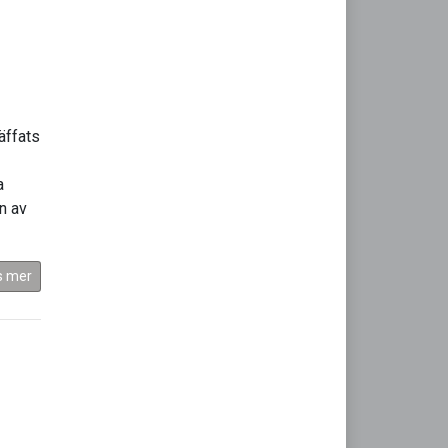
äffats
a
n av
s mer