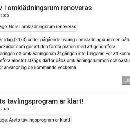
v i omklädningsrum renoveras
 2020
ar idag (31/3) under pågående rivning i omklädningsrummen påtr
nskador som gör att den första planen med att genomföra
eringen ett omklädningsrum åt gången inte fungerar. För att kunn
föra arbetet stängs därför båda omklädningsrummen och bastu
för användning de kommande veckorna.
Lä
ts tävlingsprogram är klart!
 2020