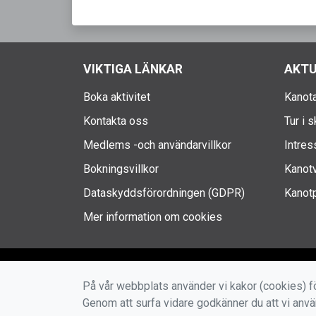
VIKTIGA LÄNKAR
AKTU
Boka aktivitet
Kanota
Kontakta oss
Tur i 
Medlems -och användarvillkor
Intres
Bokningsvillkor
Kanotv
Dataskyddsförordningen (GDPR)
Kanotp
Mer information om cookies
På vår webbplats använder vi kakor (cookies) fö
Genom att surfa vidare godkänner du att vi anv