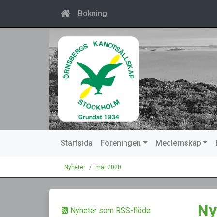
Bokning
Startsida
Föreningen
Medlemskap
Nyheter
mar 2020
Ny
Nyheter som RSS-flöde