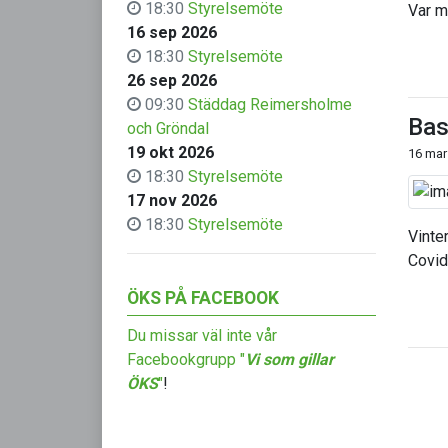
18:30
Styrelsemöte
Var m
16 sep 2026
18:30
Styrelsemöte
26 sep 2026
09:30
Städdag Reimersholme
Bas
och Gröndal
19 okt 2026
16 mar
18:30
Styrelsemöte
17 nov 2026
18:30
Styrelsemöte
Vinte
Covid
ÖKS PÅ FACEBOOK
Du missar väl inte vår
Facebookgrupp "
Vi som gillar
ÖKS
"
!