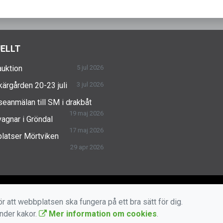
ELLT
uktion
5 jul 2026
skärgården 20-23 juli
3 jul 2026
seanmälan till SM i drakbåt
19 maj 2026
agnar i Gröndal
17 maj 2026
latser Mörtviken
29 apr 2026
r att webbplatsen ska fungera på ett bra sätt för dig.
änder kakor.
Mer information om cookies
.