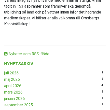
Vårens intag av nya blivande medlemmar är stängt. Vi har
tagit in 153 aspiranter som framöver ska genomgå
utbildning på land och på vattnet innan inför det hägrande
medlemskapet. Vi hälsar er alla välkomna till Örnsbergs
Kanotsällskap!
Nyheter som RSS-flöde
NYHETSARKIV
juli 2026
2
maj 2026
3
april 2026
4
mars 2026
1
januari 2026
1
september 2025
1