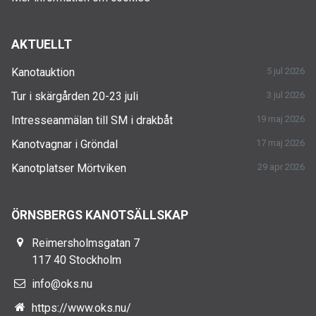
AKTUELLT
Kanotauktion
5 jul 2026
Tur i skärgården 20-23 juli
3 jul 2026
Intresseanmälan till SM i drakbåt
19 maj 2026
Kanotvagnar i Gröndal
17 maj 2026
Kanotplatser Mörtviken
29 apr 2026
ÖRNSBERGS KANOTSÄLLSKAP
Reimersholmsgatan 7
117 40 Stockholm
info@oks.nu
https://www.oks.nu/