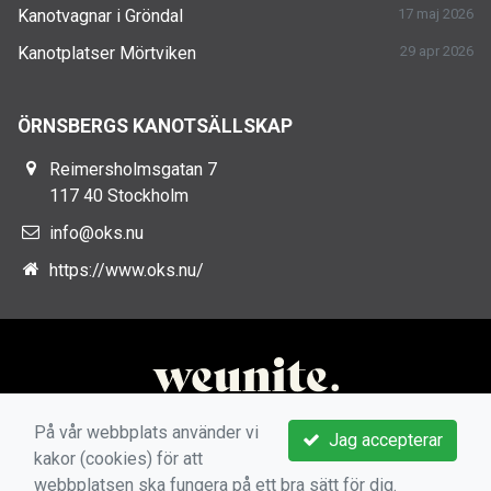
Kanotvagnar i Gröndal
17 maj 2026
Kanotplatser Mörtviken
29 apr 2026
ÖRNSBERGS KANOTSÄLLSKAP
Reimersholmsgatan 7
117 40 Stockholm
info@oks.nu
https://www.oks.nu/
På vår webbplats använder vi
Jag accepterar
kakor (cookies) för att
webbplatsen ska fungera på ett bra sätt för dig.