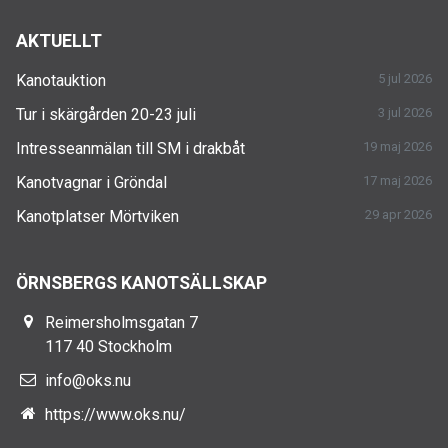
AKTUELLT
Kanotauktion
5 jul 2026
Tur i skärgården 20-23 juli
3 jul 2026
Intresseanmälan till SM i drakbåt
19 maj 2026
Kanotvagnar i Gröndal
17 maj 2026
Kanotplatser Mörtviken
29 apr 2026
ÖRNSBERGS KANOTSÄLLSKAP
Reimersholmsgatan 7
117 40 Stockholm
info@oks.nu
https://www.oks.nu/