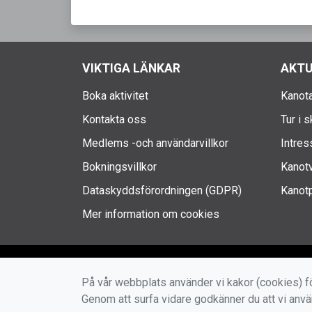
VIKTIGA LÄNKAR
AKTU
Boka aktivitet
Kanota
Kontakta oss
Tur i 
Medlems -och användarvillkor
Intres
Bokningsvillkor
Kanotv
Dataskyddsförordningen (GDPR)
Kanotp
Mer information om cookies
På vår webbplats använder vi kakor (cookies) fö
Genom att surfa vidare godkänner du att vi anv