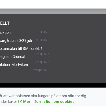
ELLT
uktion
5 jul 2026
skärgården 20-23 juli
3 jul 2026
seanmälan till SM i drakbåt
19 maj 2026
agnar i Gröndal
17 maj 2026
latser Mörtviken
29 apr 2026
r att webbplatsen ska fungera på ett bra sätt för dig.
änder kakor.
Mer information om cookies
.