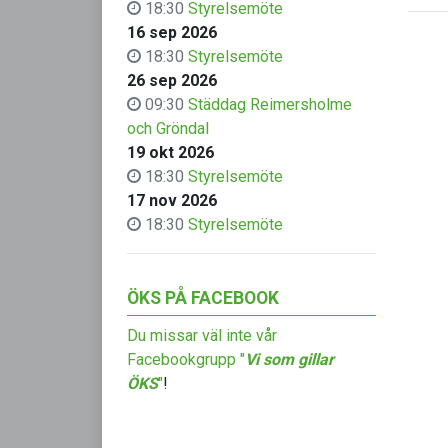
18:30
Styrelsemöte
16 sep 2026
18:30
Styrelsemöte
26 sep 2026
09:30
Städdag Reimersholme
och Gröndal
19 okt 2026
18:30
Styrelsemöte
17 nov 2026
18:30
Styrelsemöte
ÖKS PÅ FACEBOOK
Du missar väl inte vår
Facebookgrupp "
Vi som gillar
ÖKS
"
!