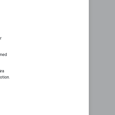
r
 med
ära
otion.