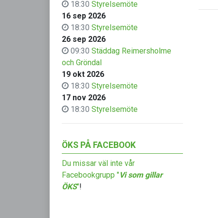
18:30
Styrelsemöte
16 sep 2026
18:30
Styrelsemöte
26 sep 2026
09:30
Städdag Reimersholme
och Gröndal
19 okt 2026
18:30
Styrelsemöte
17 nov 2026
18:30
Styrelsemöte
ÖKS PÅ FACEBOOK
Du missar väl inte vår
Facebookgrupp "
Vi som gillar
ÖKS
"
!