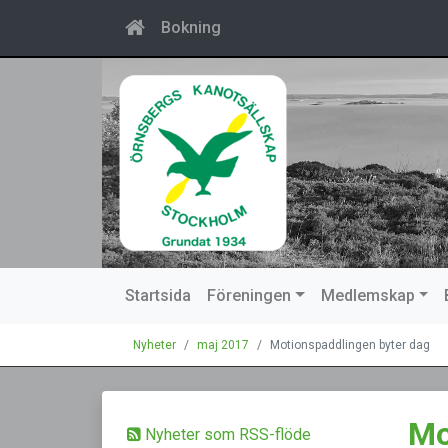
Bokning
Startsida
Föreningen
Medlemskap
Nyheter
maj 2017
Motionspaddlingen byter dag
Mo
Nyheter som RSS-flöde