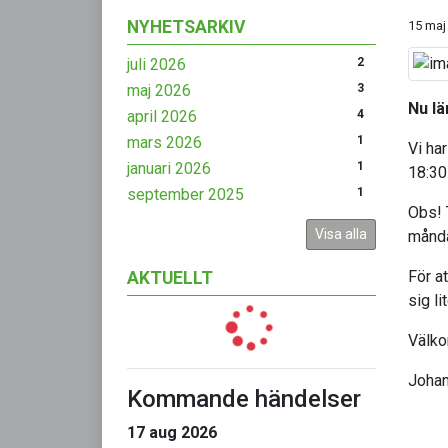
NYHETSARKIV
15 maj
juli 2026
2
maj 2026
3
Nu lä
april 2026
4
mars 2026
1
Vi ha
januari 2026
1
18:30-
september 2025
1
Obs! 
Visa alla
månda
För a
AKTUELLT
sig li
Välk
Johan
Kommande händelser
17 aug 2026