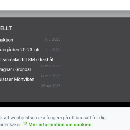
ELLT
uktion
5 jul 2026
skärgården 20-23 juli
3 jul 2026
seanmälan till SM i drakbåt
19 maj 2026
agnar i Gröndal
17 maj 2026
latser Mörtviken
29 apr 2026
r att webbplatsen ska fungera på ett bra sätt för dig.
änder kakor.
Mer information om cookies
.