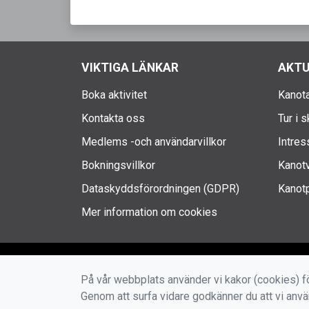
VIKTIGA LÄNKAR
AKTU
Boka aktivitet
Kanota
Kontakta oss
Tur i 
Medlems -och användarvillkor
Intres
Bokningsvillkor
Kanotv
Dataskyddsförordningen (GDPR)
Kanotp
Mer information om cookies
På vår webbplats använder vi kakor (cookies) fö
Genom att surfa vidare godkänner du att vi anv