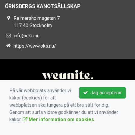
ÖRNSBERGS KANOTSÄLLSKAP
Reimersholmsgatan 7
117 40 Stockholm
info@oks.nu
https://www.oks.nu/
På vår webbplats använder vi
Jag accepterar
kakor (cookies) för att
webbplatsen ska fungera på ett bra sätt för dig.
Genom att surfa vidare godkänner du att vi använder
kakor.
Mer information om cookies
.