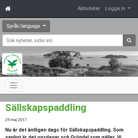
Aktiviteter
Logga in
Språk/language
Sök
Sällskapspaddling
25 maj 2017
Nu är det äntligen dags för Sällskapspaddling. Som
vanligt är det onsdagar och Gröndal som gäller. Vi