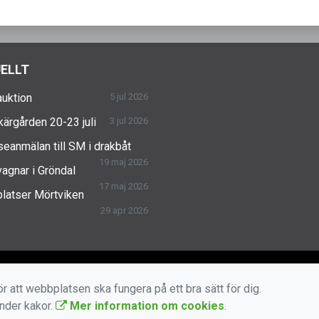
ELLT
uktion
5 jul 2026
skärgården 20-23 juli
3 jul 2026
seanmälan till SM i drakbåt
19 maj 2026
agnar i Gröndal
17 maj 2026
latser Mörtviken
29 apr 2026
r att webbplatsen ska fungera på ett bra sätt för dig.
änder kakor.
Mer information om cookies
.