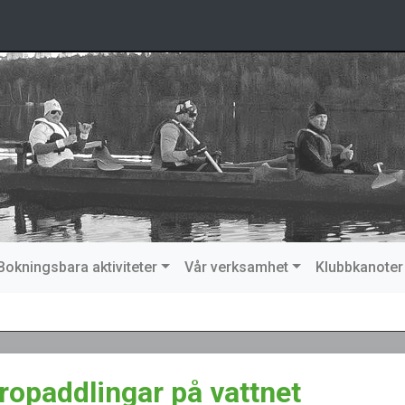
Bokningsbara aktiviteter
Vår verksamhet
Klubbkanoter
tropaddlingar på vattnet