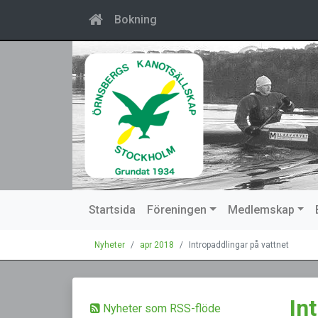
Bokning
Startsida
Föreningen
Medlemskap
Nyheter
apr 2018
Intropaddlingar på vattnet
In
Nyheter som RSS-flöde