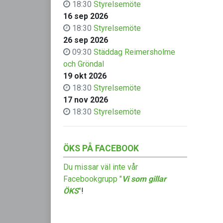
18:30
Styrelsemöte
16 sep 2026
18:30
Styrelsemöte
26 sep 2026
09:30
Städdag Reimersholme
och Gröndal
19 okt 2026
18:30
Styrelsemöte
17 nov 2026
18:30
Styrelsemöte
ÖKS PÅ FACEBOOK
Du missar väl inte vår
Facebookgrupp "
Vi som gillar
ÖKS
"
!