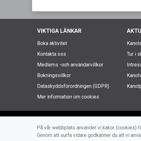
VIKTIGA LÄNKAR
AKTU
Boka aktivitet
Kanota
Kontakta oss
Tur i 
Medlems -och användarvillkor
Intres
Bokningsvillkor
Kanotv
Dataskyddsförordningen (GDPR)
Kanotp
Mer information om cookies
På vår webbplats använder vi kakor (cookies) fö
Genom att surfa vidare godkänner du att vi anv