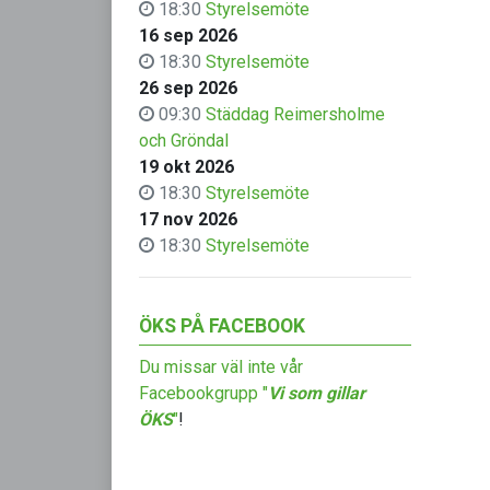
18:30
Styrelsemöte
16 sep 2026
18:30
Styrelsemöte
26 sep 2026
09:30
Städdag Reimersholme
och Gröndal
19 okt 2026
18:30
Styrelsemöte
17 nov 2026
18:30
Styrelsemöte
ÖKS PÅ FACEBOOK
Du missar väl inte vår
Facebookgrupp "
Vi som gillar
ÖKS
"
!