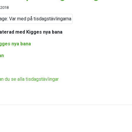
 2018
aterad med Kigges nya bana
gges nya bana
an
an du se alla tisdagstävlingar