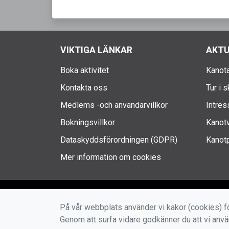
VIKTIGA LÄNKAR
AKTU
Boka aktivitet
Kanota
Kontakta oss
Tur i 
Medlems -och användarvillkor
Intres
Bokningsvillkor
Kanotv
Dataskyddsförordningen (GDPR)
Kanotp
Mer information om cookies
På vår webbplats använder vi kakor (cookies) fö
Genom att surfa vidare godkänner du att vi anv