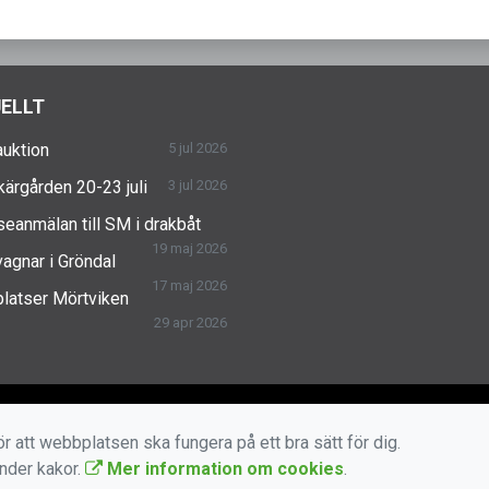
ELLT
uktion
5 jul 2026
skärgården 20-23 juli
3 jul 2026
seanmälan till SM i drakbåt
19 maj 2026
agnar i Gröndal
17 maj 2026
latser Mörtviken
29 apr 2026
r att webbplatsen ska fungera på ett bra sätt för dig.
änder kakor.
Mer information om cookies
.