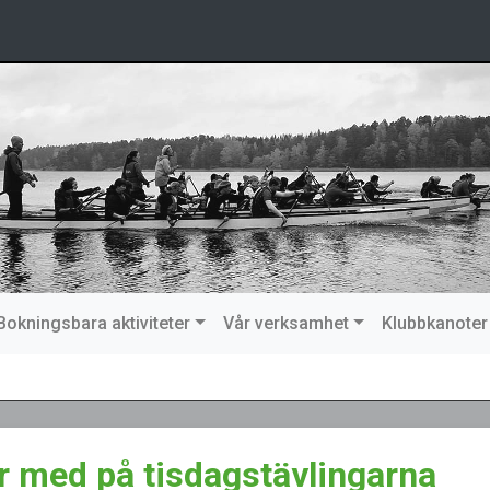
Bokningsbara aktiviteter
Vår verksamhet
Klubbkanoter
r med på tisdagstävlingarna