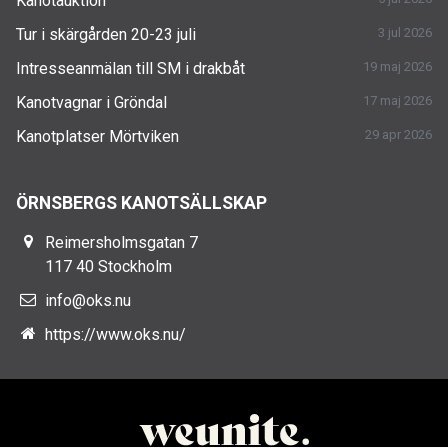
Kanotauktion
Tur i skärgården 20-23 juli
3 jul 2026
Intresseanmälan till SM i drakbåt
19 maj 2026
Kanotvagnar i Gröndal
17 maj 2026
Kanotplatser Mörtviken
29 apr 2026
ÖRNSBERGS KANOTSÄLLSKAP
Reimersholmsgatan 7
117 40 Stockholm
info@oks.nu
https://www.oks.nu/