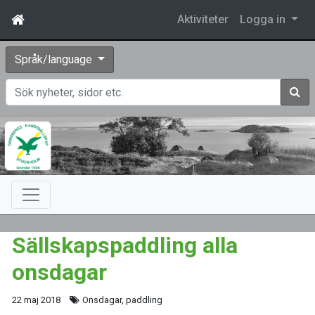
Aktiviteter
Logga in
Språk/language
Sök
Sällskapspaddling alla
onsdagar
22 maj 2018
Onsdagar, paddling