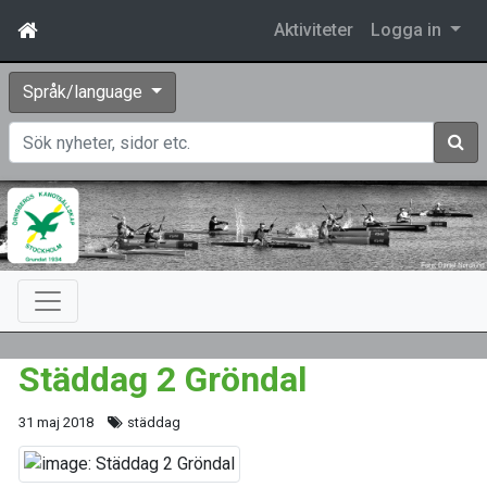
Aktiviteter
Logga in
Språk/language
Sök
Städdag 2 Gröndal
31 maj 2018
städdag