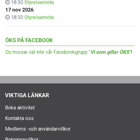
18:30
Styrelsemöte
17 nov 2026
18:30
Styrelsemöte
ÖKS PÅ FACEBOOK
Du missar väl inte vår Facebookgrupp "
Vi som gillar ÖKS
"
!
VIKTIGA LÄNKAR
Boka aktivitet
Kontakta oss
Medlems -och användarvillkor
Bokningsvillkor