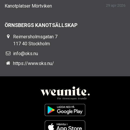
Kanotplatser Mörtviken
29 apr 2026
ÖRNSBERGS KANOTSÄLLSKAP
Reimersholmsgatan 7
117 40 Stockholm
info@oks.nu
https://www.oks.nu/