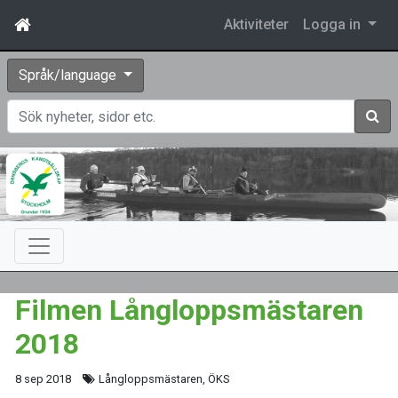
Aktiviteter
Logga in
Språk/language
Sök
Filmen Långloppsmästaren
2018
8 sep 2018
Långloppsmästaren, ÖKS