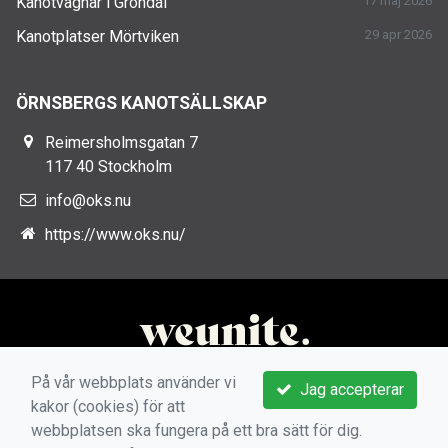
Kanotvagnar i Gröndal
17 maj 2026
Kanotplatser Mörtviken
29 apr 2026
ÖRNSBERGS KANOTSÄLLSKAP
Reimersholmsgatan 7
117 40 Stockholm
info@oks.nu
https://www.oks.nu/
På vår webbplats använder vi
Jag accepterar
kakor (cookies) för att
webbplatsen ska fungera på ett bra sätt för dig.