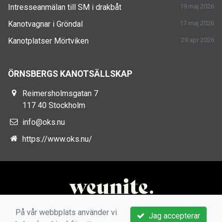
Intresseanmälan till SM i drakbåt
19 maj 2026
Kanotvagnar i Gröndal
17 maj 2026
Kanotplatser Mörtviken
29 apr 2026
ÖRNSBERGS KANOTSÄLLSKAP
Reimersholmsgatan 7
117 40 Stockholm
info@oks.nu
https://www.oks.nu/
På vår webbplats använder vi
Jag accepterar