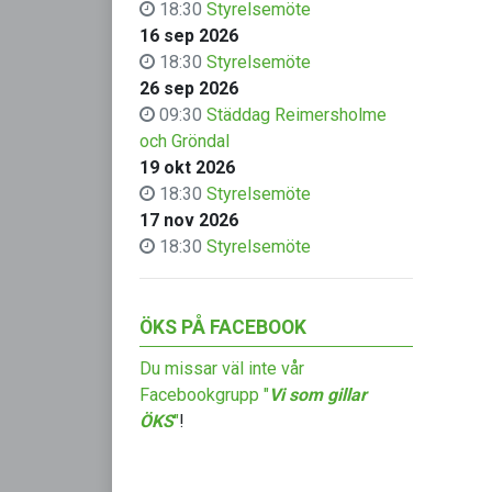
18:30
Styrelsemöte
16 sep 2026
18:30
Styrelsemöte
26 sep 2026
09:30
Städdag Reimersholme
och Gröndal
19 okt 2026
18:30
Styrelsemöte
17 nov 2026
18:30
Styrelsemöte
ÖKS PÅ FACEBOOK
Du missar väl inte vår
Facebookgrupp "
Vi som gillar
ÖKS
"
!