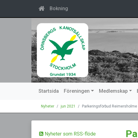
Bokning
Startsida
Föreningen
Medlemskap
Nyheter
jun 2021
Parkeringsförbud Reimersholme
Pa
Nyheter som RSS-flöde