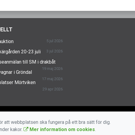
ELLT
uktion
5 jul 2026
skärgården 20-23 juli
3 jul 2026
seanmälan till SM i drakbåt
19 maj 2026
agnar i Gröndal
17 maj 2026
latser Mörtviken
29 apr 2026
r att webbplatsen ska fungera på ett bra sätt för dig.
änder kakor.
Mer information om cookies
.