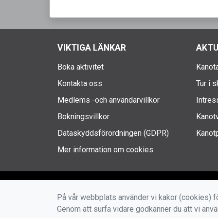
VIKTIGA LÄNKAR
AKTU
Boka aktivitet
Kanota
Kontakta oss
Tur i 
Medlems -och användarvillkor
Intres
Bokningsvillkor
Kanotv
Dataskyddsförordningen (GDPR)
Kanotp
Mer information om cookies
På vår webbplats använder vi kakor (cookies) fö
Genom att surfa vidare godkänner du att vi anv