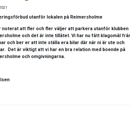
 2021
eringsförbud utanför lokalen på Reimersholme
r noterat att fler och fler väljer att parkera utanför klubben
rsholme och det är inte tillåtet. Vi har nu fått klagomål frå
ar och ber er att inte ställa era bilar där när ni är ute och
ar. Det är viktigt att vi har en bra relation med boende på
ersholme och omgivningarna.
elsen