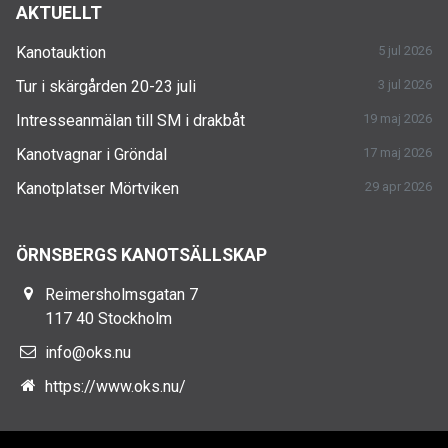
AKTUELLT
Kanotauktion
5 jul 2026
Tur i skärgården 20-23 juli
3 jul 2026
Intresseanmälan till SM i drakbåt
19 maj 2026
Kanotvagnar i Gröndal
17 maj 2026
Kanotplatser Mörtviken
29 apr 2026
ÖRNSBERGS KANOTSÄLLSKAP
Reimersholmsgatan 7
117 40 Stockholm
info@oks.nu
https://www.oks.nu/