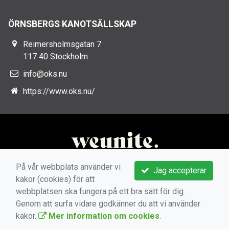
ÖRNSBERGS KANOTSÄLLSKAP
Reimersholmsgatan 7
117 40 Stockholm
info@oks.nu
https://www.oks.nu/
På vår webbplats använder vi
Jag accepterar
kakor (cookies) för att
webbplatsen ska fungera på ett bra sätt för dig.
Genom att surfa vidare godkänner du att vi använder
kakor.
Mer information om cookies
.