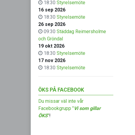
18:30
Styrelsemöte
16 sep 2026
18:30
Styrelsemöte
26 sep 2026
09:30
Städdag Reimersholme
och Gröndal
19 okt 2026
18:30
Styrelsemöte
17 nov 2026
18:30
Styrelsemöte
ÖKS PÅ FACEBOOK
Du missar väl inte vår
Facebookgrupp "
Vi som gillar
ÖKS
"
!