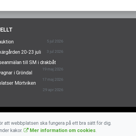
ELLT
uktion
5 jul 2026
skärgården 20-23 juli
3 jul 2026
seanmälan till SM i drakbåt
19 maj 2026
agnar i Gröndal
17 maj 2026
latser Mörtviken
29 apr 2026
r att webbplatsen ska fungera på ett bra sätt för dig.
änder kakor.
Mer information om cookies
.