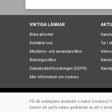
VIKTIGA LÄNKAR
AKTU
Boka aktivitet
Kanota
Kontakta oss
Tur i 
Medlems -och användarvillkor
Intres
Bokningsvillkor
Kanotv
Dataskyddsförordningen (GDPR)
Kanotp
Mer information om cookies
På vår webbplats använder vi kakor (cookies) fö
Genom att surfa vidare godkänner du att vi anv