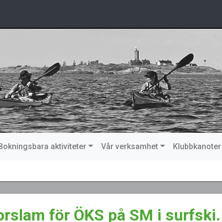
Bokningsbara aktiviteter
Vår verksamhet
Klubbkanoter
.
orslam för ÖKS på SM i surfski.