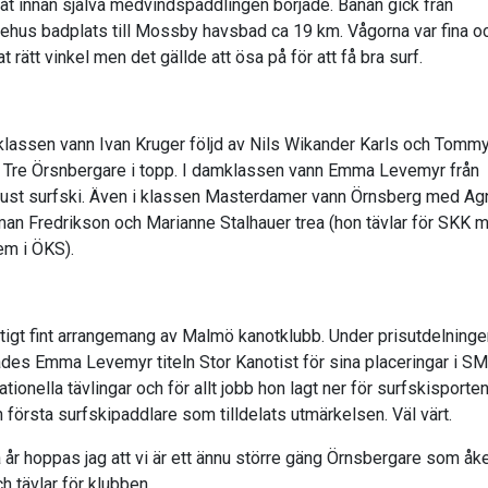
båt innan själva medvindspaddlingen började. Banan gick från
hus badplats till Mossby havsbad ca 19 km. Vågorna var fina oc
t rätt vinkel men det gällde att ösa på för att få bra surf.
rklassen vann Ivan Kruger följd av Nils Wikander Karls och Tomm
. Tre Örsnbergare i topp. I damklassen vann Emma Levemyr från
ust surfski. Även i klassen Masterdamer vann Örnsberg med Ag
an Fredrikson och Marianne Stalhauer trea (hon tävlar för SKK m
m i ÖKS).
iktigt fint arrangemang av Malmö kanotklubb. Under prisutdelninge
ades Emma Levemyr titeln Stor Kanotist för sina placeringar i S
ationella tävlingar och för allt jobb hon lagt ner för surfskisporten
n första surfskipaddlare som tilldelats utmärkelsen. Väl värt.
 år hoppas jag att vi är ett ännu större gäng Örnsbergare som åk
h tävlar för klubben.