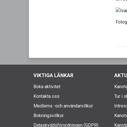
Fotog
VIKTIGA LÄNKAR
AKTU
Boka aktivitet
Kanota
Kontakta oss
Tur i 
Medlems -och användarvillkor
Intres
Bokningsvillkor
Kanotv
Dataskyddsförordningen (GDPR)
Kanotp