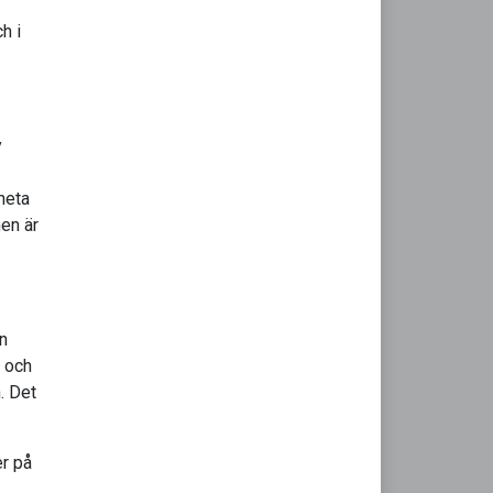
h i
y
neta
en är
n
M och
. Det
er på