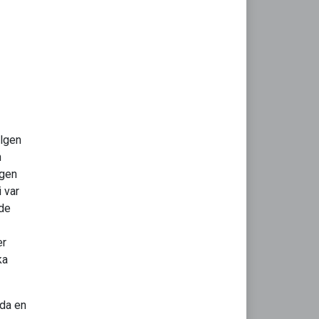
elgen
n
agen
i var
ade
er
ka
nda en