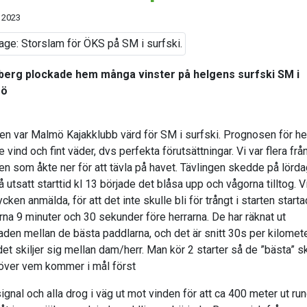
 2023
erg plockade hem många vinster på helgens surfski SM i
mö
gen var Malmö Kajakklubb värd för SM i surfski. Prognosen för h
 vind och fint väder, dvs perfekta förutsättningar. Vi var flera frå
en som åkte ner för att tävla på havet. Tävlingen skedde på lörd
 utsatt starttid kl 13 började det blåsa upp och vågorna tilltog. V
cken anmälda, för att det inte skulle bli för trångt i starten start
na 9 minuter och 30 sekunder före herrarna. De har räknat ut
naden mellan de bästa paddlarna, och det är snitt 30s per kilomet
et skiljer sig mellan dam/herr. Man kör 2 starter så de ”bästa” s
 över vem kommer i mål först
ignal och alla drog i väg ut mot vinden för att ca 400 meter ut ru