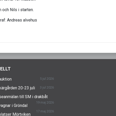
raf: Andreas alvehus
ELLT
uktion
5 jul 2026
skärgården 20-23 juli
3 jul 2026
seanmälan till SM i drakbåt
19 maj 2026
agnar i Gröndal
17 maj 2026
latser Mörtviken