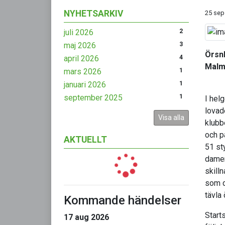
NYHETSARKIV
25 sep
juli 2026
2
maj 2026
3
Örsnb
april 2026
4
Mal
mars 2026
1
januari 2026
1
september 2025
1
I hel
lovade
Visa alla
klubb
och på
AKTUELLT
51 sty
damer
skill
som d
tävla
Kommande händelser
Starts
17 aug 2026