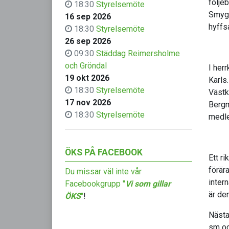
följe
18:30
Styrelsemöte
Smyge
16 sep 2026
hyffsa
18:30
Styrelsemöte
26 sep 2026
09:30
Städdag Reimersholme
och Gröndal
I her
19 okt 2026
Karls
18:30
Styrelsemöte
Västk
17 nov 2026
Bergm
18:30
Styrelsemöte
medle
ÖKS PÅ FACEBOOK
Ett r
förär
Du missar väl inte vår
intern
Facebookgrupp "
Vi som gillar
är de
ÖKS
"
!
Nästa
sm oc