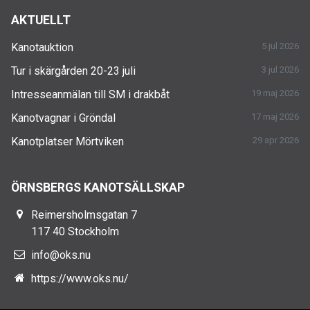
AKTUELLT
Kanotauktion
5 jul 2026
Tur i skärgården 20-23 juli
3 jul 2026
Intresseanmälan till SM i drakbåt
19 maj 2026
Kanotvagnar i Gröndal
17 maj 2026
Kanotplatser Mörtviken
29 apr 2026
ÖRNSBERGS KANOTSÄLLSKAP
Reimersholmsgatan 7
117 40 Stockholm
info@oks.nu
https://www.oks.nu/