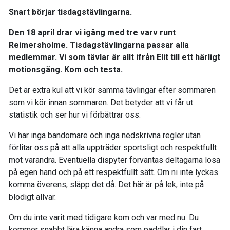
Snart börjar tisdagstävlingarna.
Den 18 april drar vi igång med tre varv runt
Reimersholme. Tisdagstävlingarna passar alla
medlemmar. Vi som tävlar är allt ifrån Elit till ett härligt
motionsgäng. Kom och testa.
Det är extra kul att vi kör samma tävlingar efter sommaren
som vi kör innan sommaren. Det betyder att vi får ut
statistik och ser hur vi förbättrar oss.
Vi har inga bandomare och inga nedskrivna regler utan
förlitar oss på att alla uppträder sportsligt och respektfullt
mot varandra. Eventuella dispyter förväntas deltagarna lösa
på egen hand och på ett respektfullt sätt. Om ni inte lyckas
komma överens, släpp det då. Det här är på lek, inte på
blodigt allvar.
Om du inte varit med tidigare kom och var med nu. Du
kommer snabbt lära känna andra som paddlar i din fart.